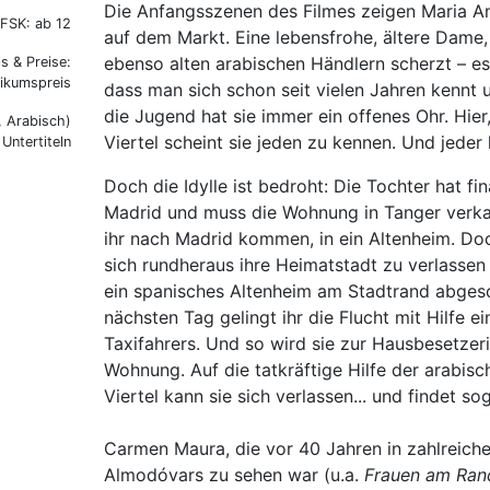
Die Anfangsszenen des Filmes zeigen Maria An
FSK: ab 12
auf dem Markt. Eine lebensfrohe, ältere Dame,
ebenso alten arabischen Händlern scherzt – es 
ls & Preise:
ikumspreis
dass man sich schon seit vielen Jahren kennt 
die Jugend hat sie immer ein offenes Ohr. Hier
, Arabisch)
Viertel scheint sie jeden zu kennen. Und jeder 
Untertiteln
Doch die Idylle ist bedroht: Die Tochter hat fi
Madrid und muss die Wohnung in Tanger verkau
ihr nach Madrid kommen, in ein Altenheim. Do
sich rundheraus ihre Heimatstadt zu verlassen 
ein spanisches Altenheim am Stadtrand abges
nächsten Tag gelingt ihr die Flucht mit Hilfe e
Taxifahrers. Und so wird sie zur Hausbesetzeri
Wohnung. Auf die tatkräftige Hilfe der arabis
Viertel kann sie sich verlassen... und findet so
Carmen Maura, die vor 40 Jahren in zahlreich
Almodóvars zu sehen war (u.a.
Frauen am Ran