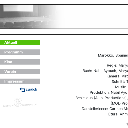
Aktuell
Programm
Marokko, Spanien
Kino
Regie: Mary
Buch: Nabil Ayouch, Mary
Verein
Kamera: Virg
Impressum
Schnitt: 
Musik: 
zurück
Produktion: Nabil Ay
Benjelloun (Ali n' Productions)
(MOD Pro
DarstellerInnen: Carmen M
Etura, Ahm