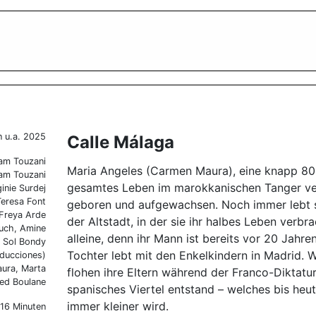
 u.a. 2025
Calle Málaga
am Touzani
Maria Angeles (Carmen Maura), eine knapp 80-j
am Touzani
gesamtes Leben im marokkanischen Tanger verb
inie Surdej
Teresa Font
geboren und aufgewachsen. Noch immer lebt si
Freya Arde
der Altstadt, in der sie ihr halbes Leben verbra
ouch, Amine
alleine, denn ihr Mann ist bereits vor 20 Jahre
, Sol Bondy
Tochter lebt mit den Enkelkindern in Madrid. W
ducciones)
aura, Marta
flohen ihre Eltern während der Franco-Diktatu
ed Boulane
spanisches Viertel entstand – welches bis heut
immer kleiner wird.
116 Minuten